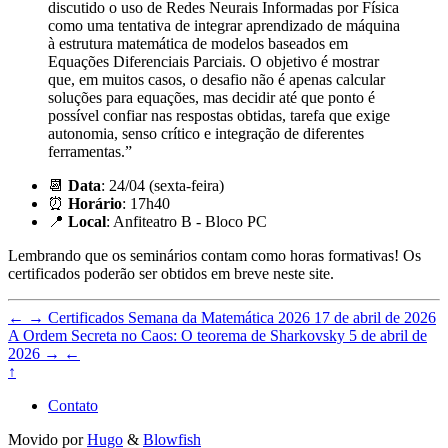
discutido o uso de Redes Neurais Informadas por Física
como uma tentativa de integrar aprendizado de máquina
à estrutura matemática de modelos baseados em
Equações Diferenciais Parciais. O objetivo é mostrar
que, em muitos casos, o desafio não é apenas calcular
soluções para equações, mas decidir até que ponto é
possível confiar nas respostas obtidas, tarefa que exige
autonomia, senso crítico e integração de diferentes
ferramentas.”
📆
Data
: 24/04 (sexta-feira)
⏰
Horário
: 17h40
📍
Local
: Anfiteatro B - Bloco PC
Lembrando que os seminários contam como horas formativas! Os
certificados poderão ser obtidos em breve neste site.
←
→
Certificados Semana da Matemática 2026
17 de abril de 2026
A Ordem Secreta no Caos: O teorema de Sharkovsky
5 de abril de
2026
→
←
↑
Contato
Movido por
Hugo
&
Blowfish