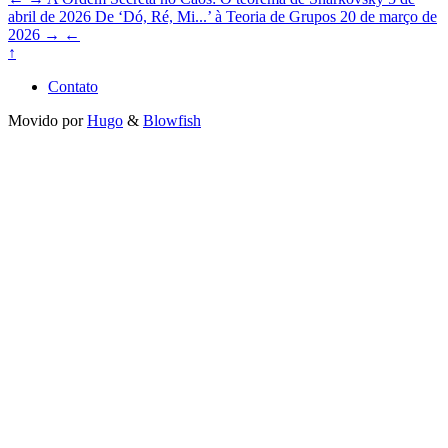
abril de 2026
De ‘Dó, Ré, Mi...’ à Teoria de Grupos
20 de março de
2026
→
←
↑
Contato
Movido por
Hugo
&
Blowfish